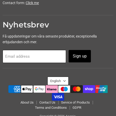
Contact form:
Click me
Nyhetsbrev
Få uppdateringar om våra senaste produkter, exceptionella
erbjudanden och mer.
Sign up
Email address
Language
English
About Us
Contact Us
Service of Products
Terms and Conditions
GDPR