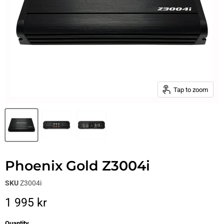
Tap to zoom
Phoenix Gold Z3004i
SKU
Z3004i
Current price
1 995 kr
Quantity